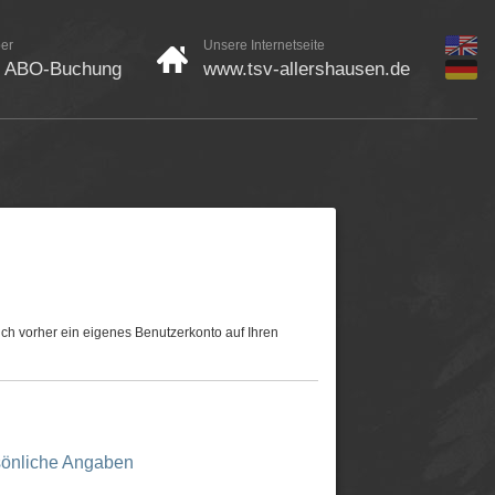
ber
Unsere Internetseite
/ ABO-Buchung
www.tsv-allershausen.de
ch vorher ein eigenes Benutzerkonto auf Ihren
önliche Angaben