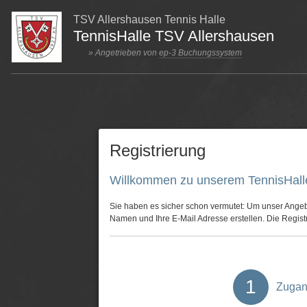
TSV Allershausen Tennis Halle
TennisHalle TSV Allershausen
» Angetrieben von
ep-3 Buchungssystem
Registrierung
Willkommen zu unserem TennisHall
Sie haben es sicher schon vermutet: Um unser Angebo
Namen und Ihre E-Mail Adresse erstellen. Die Registr
1
Zugan