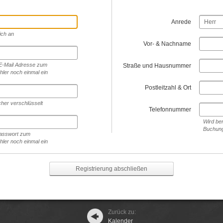
Anrede
ich an
Vor- & Nachname
 E-Mail Adresse zum
Straße und Hausnummer
hler noch einmal ein
Postleitzahl & Ort
cher verschlüsselt
Telefonnummer
Wird ben
Buchung
 Passwort zum
hler noch einmal ein
Zurück zu:
Kalender