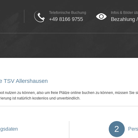
Telefonische Buchung
Infos & Bilder ü
+49 8166 9755
Bezahlung 
e TSV Allershausen
t nutzen zu können, also um freie Plätze online buchen zu können, müssen Sie si
ierung ist natürlich kostenlos und unverbindlich.
2
gsdaten
Pers